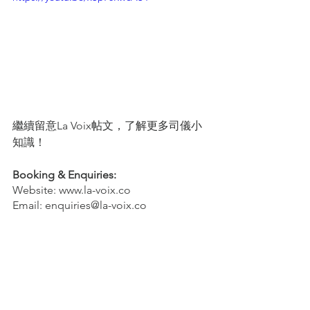
繼續留意La Voix帖文，了解更多司儀小
知識！
Booking & Enquiries:
Website: www.la-voix.co
Email: enquiries@la-voix.co
#MCtips
#LaVoix
#LaVoixHongKong
#LaV
oix
#hkmc
#hkemcee
#mchk
#emceehk
#w
hatismc
#whatisemcee
#hkeventmc
#hkev
ent
#hkeventemcee
#WeddingMC
#司儀
#
香港司儀
#司儀培訓
#司儀課程
#全港司儀