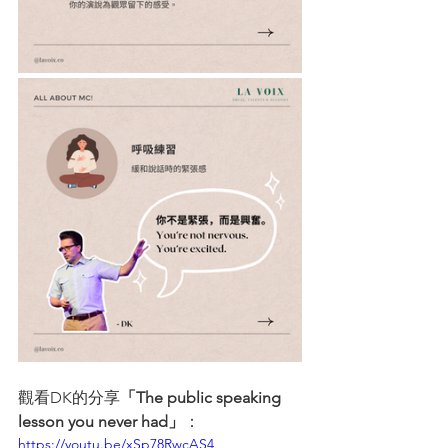
觀看DK的分享
「The public speaking 
lesson you never had」
：
https://youtu.be/xSp78RwcAS4