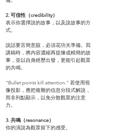
備。
2. 可信性（credibility）
表示你選擇說的故事，以及說故事的方
式。
說話要言簡意賅，必須花功夫準備。寫
講稿時，將內容濃縮再提煉成精簡的故
事，並以自身經歷出發，更能引起觀眾
的共鳴。
"Bullet points kill attention." 若使用視
像投影，應把複雜的信息分段式解說，
而非列點顯示，以免分散觀眾的注意
力。
3. 共鳴（resonance）
你的演說為觀眾留下的感受。