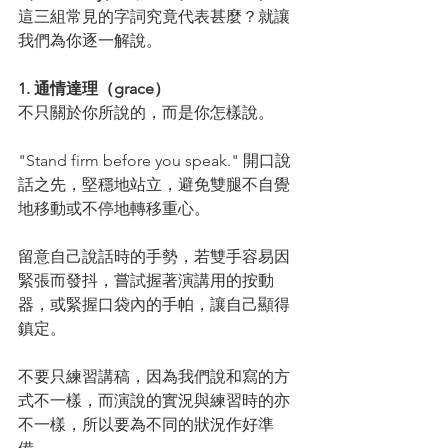
這三組常見的字詞究竟代表甚麼？就讓
我們為你逐一解說。
1. 通情達理（grace）
不只關於你所說的，而是你怎樣說。
"Stand firm before you speak." 開口說
話之先，堅穩地站立，避免雙腿不自覺
地移動或不停地轉移重心。
留意自己說話時的手勢，若雙手容易因
緊張而發抖，嘗試握著演講用的按動
器，或緊握口袋內的手帕，讓自己顯得
鎮定。
不要只練習講稿，因為我們說和寫的方
式不一樣，而演說的實況與練習時的亦
不一樣，所以要為不同的狀況作好準