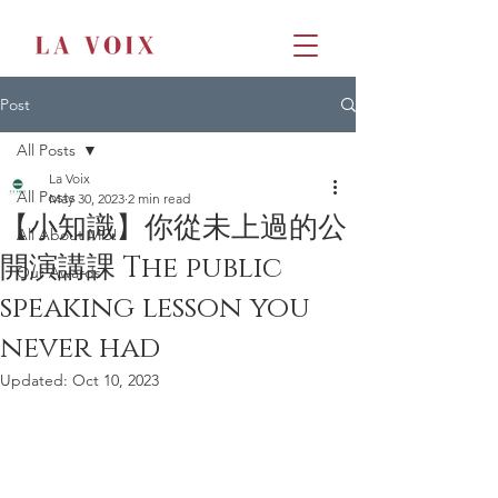
Post
All Posts
La Voix
All Posts
May 30, 2023
2 min read
【小知識】你從未上過的公
All About MC!
開演講課 The public
Our Awards
speaking lesson you
never had
Updated:
Oct 10, 2023