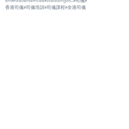
ent
#hkeventemcee
#WeddingMC
#司儀
#
香港司儀
#司儀培訓
#司儀課程
#全港司儀
大賽
#三語司儀
#企業司儀
#活動司儀
#婚
禮司儀
All About MC!
See All
Recent Posts