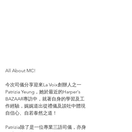
All About MC!
今次司儀分享迎來La Voix創辦人之一
Patrizia Yeung，她於最近的Harper's 
BAZAAR專訪中，就著自身的學習及工
作經驗，娓娓道出從禮儀及談吐中體現
自信心、自若泰然之道！
Patrizia除了是一位專業三語司儀，亦身