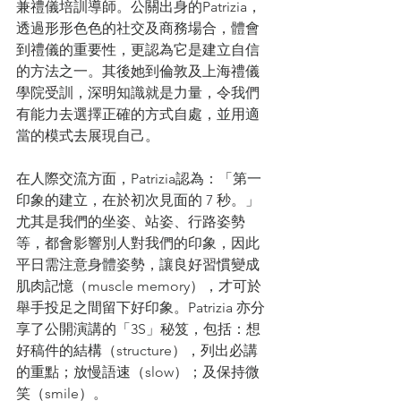
兼禮儀培訓導師。公關出身的Patrizia，
透過形形色色的社交及商務場合，體會
到禮儀的重要性，更認為它是建立自信
的方法之一。其後她到倫敦及上海禮儀
學院受訓，深明知識就是力量，令我們
有能力去選擇正確的方式自處，並用適
當的模式去展現自己。
在人際交流方面，Patrizia認為：「第一
印象的建立，在於初次見面的 7 秒。」
尤其是我們的坐姿、站姿、行路姿勢
等，都會影響別人對我們的印象，因此
平日需注意身體姿勢，讓良好習慣變成
肌肉記憶（muscle memory），才可於
舉手投足之間留下好印象。Patrizia 亦分
享了公開演講的「3S」秘笈，包括：想
好稿件的結構（structure），列出必講
的重點；放慢語速（slow）；及保持微
笑（smile）。