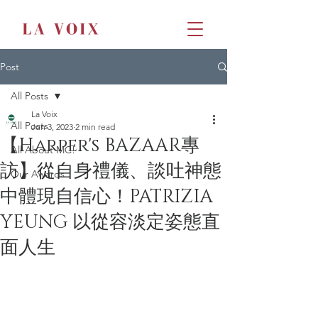
Post
All Posts
La Voix
All Posts
Jun 3, 2023
2 min read
【Harper's BAZAAR專
All About MC!
訪】從自身禮儀、談吐神態
Our Awards
中體現自信心！PATRIZIA
YEUNG 以從容淡定姿態直
面人生