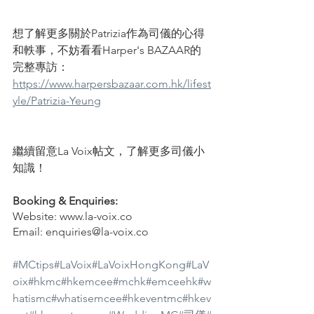
想了解更多關於Patrizia作為司儀的心得
和軼事，不妨看看Harper's BAZAAR的
完整專訪： 
https://www.harpersbazaar.com.hk/lifest
yle/Patrizia-Yeung
繼續留意La Voix帖文，了解更多司儀小
知識！
Booking & Enquiries:
Website: www.la-voix.co
Email: enquiries@la-voix.co
#MCtips
#LaVoix
#LaVoixHongKong
#LaV
oix
#hkmc
#hkemcee
#mchk
#emceehk
#w
hatismc
#whatisemcee
#hkeventmc
#hkev