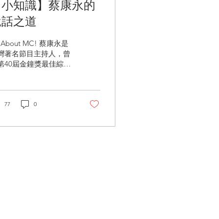
【小知識】蔡康永的
說話之道
l About MC! 蔡康永是
灣著名節目主持人，曾
第40屆金鐘獎最佳綜藝
目主持人獎，並七度擔
金馬獎頒獎典禮主持
。身兼作家、演員及導
的蔡康永，對於溝通說
77
0
有著獨特的見解，寫下
蔡康永的說話之道》一
，分享他的說話之
...