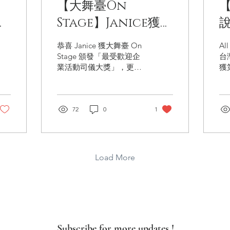
】
【大舞臺On
業
Stage】Janice獲頒
傑
「最受歡迎企業活動
恭喜 Janice 獲大舞臺 On
Al
司儀大獎」
Stage 頒發「最受歡迎企
台
業活動司儀大獎」，更成
獲
為該獎項自設立以來首位
節
非藝人司儀獲獎！ 大舞臺
任
是香港其中一間歷史最悠
人
久的活動製作公司，日前
72
0
1
演
於其35周年慶祝酒會上，
話
頒發了五年一屆的最受歡
《
迎企業活動司儀大獎。獎
書
項由企業客戶一人一票投
道。
Load More
選，今屆...
Subscribe for more updates !