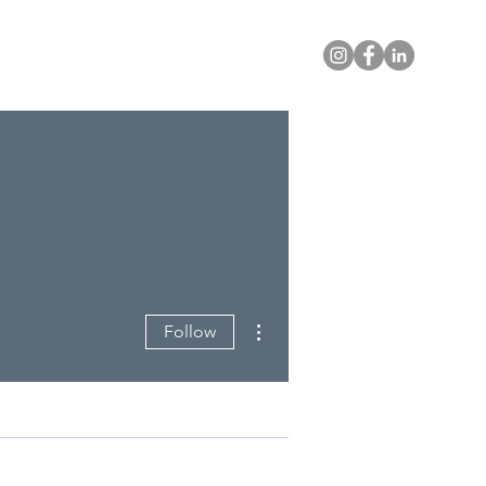
More actions
Follow