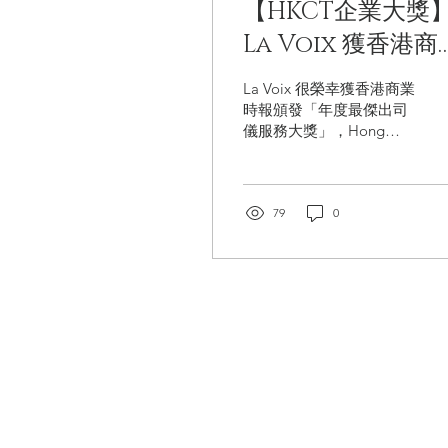
【HKCT企業大獎
La Voix 獲香港商
時報頒發「年度最
La Voix 很榮幸獲香港商業
出司儀服務大獎」
時報頒發「年度最傑出司
儀服務大獎」，Hong
Kong Commercial Times
Business Awards
2023（HKCT企業大獎）
根據企業成就、市場競
79
0
爭、品牌理念及專業地位
此等準則評選得獎者，旨
於表揚各企業在過去一年
的努力...