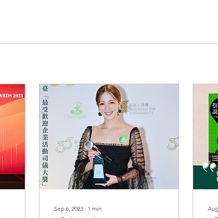
Sep 6, 2023
∙
1
min
Aug