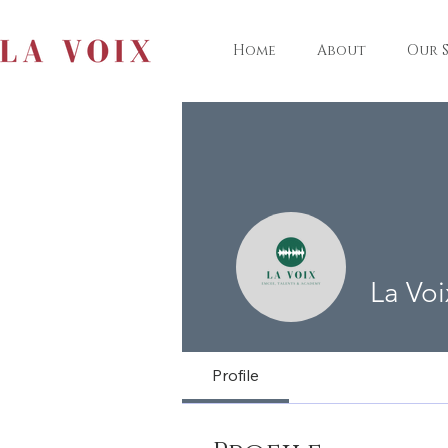
Home
About
Our S
La Voi
Profile