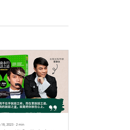
 18, 2023
∙
2
min