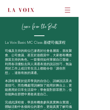
Learn from the Best
La Voix Basic MC Class 基礎司儀課程
司儀及主持的崗位已滲透於社會各層面，朋友聚
會、公司會議、甚至於遊戲當中，大家都有機會
擔當主持的角色。一套懂得如何掌握自己聲線，
利用各項優點去與人溝通表達的說話技巧，無論
用於工作上或日常生活上都能令你「講你所
想」，達致有效的溝通。
本課程着重於提昇學員的自信心、訓練說話及表
達技巧。而危機處理訓練除了能用於舞台上，更
能應用於日常生活當中；學會面對群眾壓力，使
你能夠在群體中勇敢表達自己。
完成此課程後，學員有機會參與真實舞台實踐，
體驗活動中各個崗位的運作，更能真實了解司儀