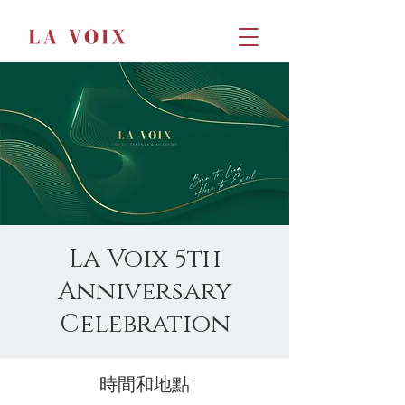
La Voix 5th
Anniversary
Celebration
時間和地點