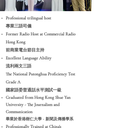
Professional trilingual host
專業三語司儀
Former Radio Host at Commercial Radio
Hong Kong
前商業電台節目主持
Excellent Language Ability
流利兩文三語
The National Putonghua Proficiency Test
Grade A
國家語委普通話水平測試一級
Graduated from Hong Kong Shue Yan
University - The Journalism and
Communication
畢業於香港樹仁⼤學 - 新聞及傳播學系
Professionally Trained at China's