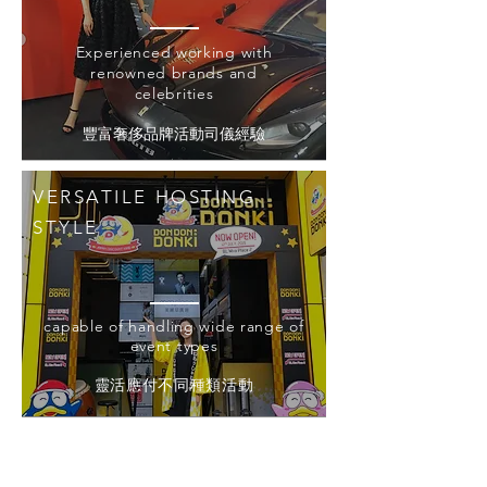
Experienced working with
renowned brands and
celebrities
豐富奢侈品牌活動司儀經驗
VERSATILE HOSTING
STYLE
capable of handling wide range of
event types
靈活應付不同種類活動