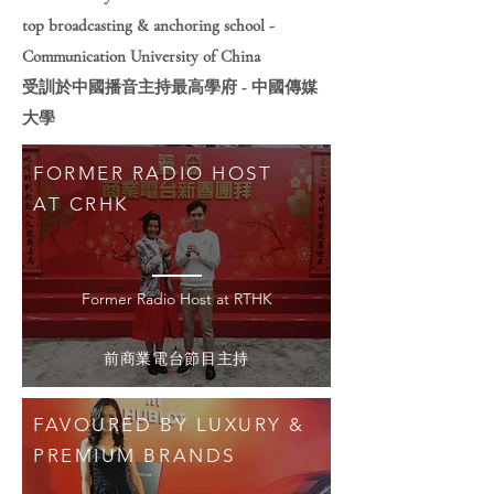
top broadcasting & anchoring school -
Communication University of China
受訓於中國播音主持最高學府 - 中國傳媒
大學
FORMER RADIO HOST
AT CRHK
Former Radio Host at RTHK​
前商業電台節目主持
FAVOURED BY LUXURY &
PREMIUM BRANDS