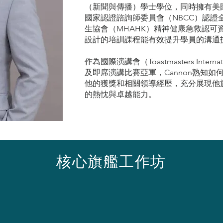
（新聞與傳播）學士學位，同時擁有美國
國家認證諮詢師委員會（NBCC）認證
生協會（MHAHK）精神健康急救認可
設計的培訓課程能有效提升學員的溝通
作為國際演講會（Toastmasters Internat
及即席演講比賽亞軍，Cannon熟知
他的獲獎和相關領導經歷，充分展現他
的熱忱與卓越能力。
核心旗艦工作坊