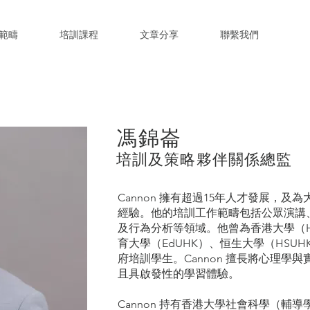
範疇
培訓課程
文章分享
聯繫我們
馮錦崙
培訓及策略夥伴關係總監
Cannon 擁有超過15年人才發展，
經驗。他的培訓工作範疇包括公眾演講
及行為分析等領域。他曾為香港大學（H
育大學（EdUHK）、恒生大學（HSU
府培訓學生。Cannon 擅長將心理學
且具啟發性的學習體驗。
Cannon 持有香港大學社會科學（輔