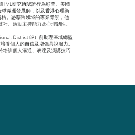
 IML研究所認證行為顧問、美國
全球職涯發展師，以及香港心理衞
資格。憑藉跨領域的專業背景，他
技巧、活動主持能力及心理韌性。
ional, District 89）前助理區域總監
如何培養個人的自信及增強具說服力。
於培訓個人溝通、表逹及演講技巧