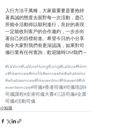
入行方法千萬種，大家最重要是要抱持
著真誠的態度去面對每一次活動，盡己
所能令活動得以順利進行，良好的表現
一定能收到客戶的合作邀約，一步步向
著自己的目標前進。希望今日的小分享
能令大家對我們有更深認識，如果對司
儀行業有任何查詢，歡迎隨時DM我們～
.
#LaVoix
#LaVoixHongKong
#LaVoix
#hkm
c
#hkemcee
#mchk
#emceehk
#whatismc
#whatisemcee
#hkeventmc
#hkevent
#hk
eventemcee
#司儀
#香港司儀
#司儀培訓
#
司儀課程
#全港司儀大賽
#三語司儀
#企業
司儀
#活動司儀
小知識