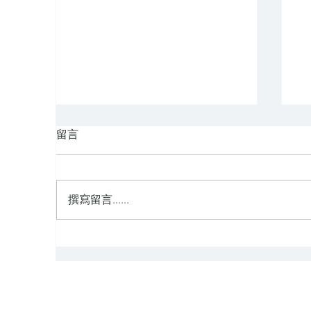
留言
撰寫留言......
【小知識】蔡康永的說話之道
【
冷
訣