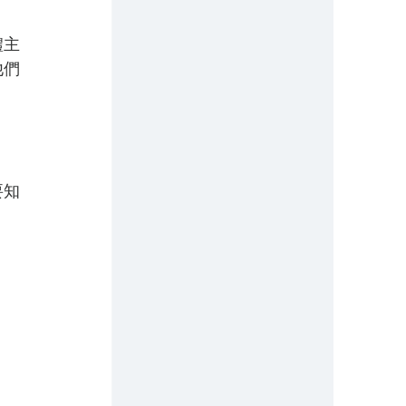
禮主
他們
要知