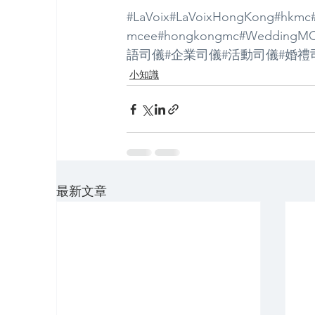
#LaVoix
#LaVoixHongKong
#hkmc
mcee
#hongkongmc
#WeddingM
語司儀
#企業司儀
#活動司儀
#婚禮
小知識
最新文章