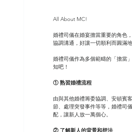
All About MC!
婚禮司儀在婚宴擔當重要的角色
協調溝通，好讓一切順利而圓滿
婚禮司儀作為多個範疇的「擔當
知吧！
① 熟習婚禮流程
由與其他婚禮籌委協調、安頓賓
節、處理突發事件等等，婚禮司
配，讓新人放一萬個心。
② 了解新人的背景和想法