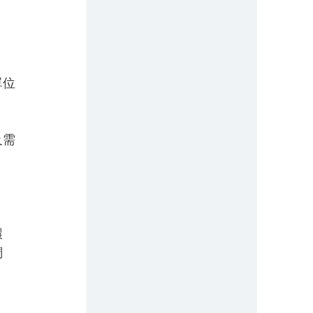
單位
及需
環
調