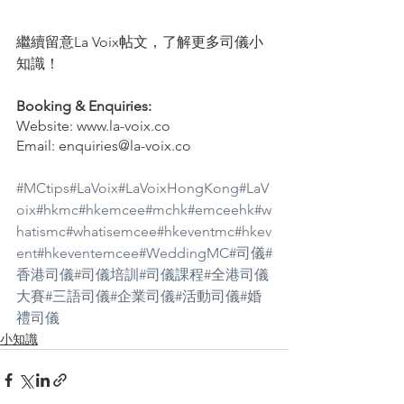
繼續留意La Voix帖文，了解更多司儀小
知識！
Booking & Enquiries:
Website: www.la-voix.co
Email: enquiries@la-voix.co
#MCtips
#LaVoix
#LaVoixHongKong
#LaV
oix
#hkmc
#hkemcee
#mchk
#emceehk
#w
hatismc
#whatisemcee
#hkeventmc
#hkev
ent
#hkeventemcee
#WeddingMC
#司儀
#
香港司儀
#司儀培訓
#司儀課程
#全港司儀
大賽
#三語司儀
#企業司儀
#活動司儀
#婚
禮司儀
小知識