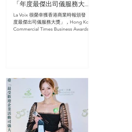
「年度最傑出司儀服務大
獎」
La Voix 很榮幸獲香港商業時報頒發「年
度最傑出司儀服務大獎」，Hong Kong
Commercial Times Business Awards
2023（HKCT企業大獎）根據企業成
就、市場競爭、品牌理念及專業地位此
等準則評選得獎者，旨於表揚各企業在
過去一年的努力...