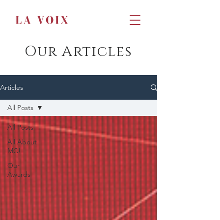
Our Articles
Articles
All Posts
All Posts
All About
MC!
Our
Awards