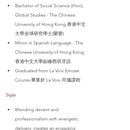
Bachelor of Social Science (Hon), 
Global Studies - The Chinese 
University of Hong Kong 香港中文
大學全球研究學士(榮譽)
Minor in Spanish Language - The 
Chinese University of Hong Kong 
香港中文大學副修西班牙語
Graduated from La Voix Emcee 
Course 畢業於 La Voix 司儀課程
Style
Blending decent and 
professionalism with energetic 
delivery, creates an engaging