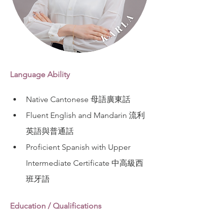
Language Ability
Native Cantonese 母語廣東話
Fluent English and Mandarin 流利
英語與普通話
Proficient Spanish with Upper 
Intermediate Certificate 中高級西
班牙語
Education / Qualifications