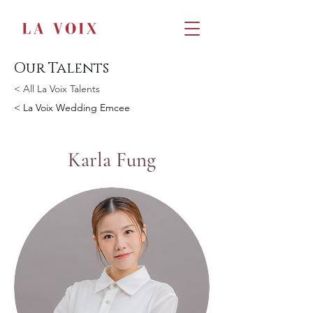
Our Talents
< All La Voix Talents
< La Voix Wedding Emcee
Karla Fung