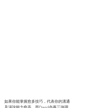
如果你能掌握愈多技巧，代表你的溝通
及演說能力愈高，而David亦再三強調，