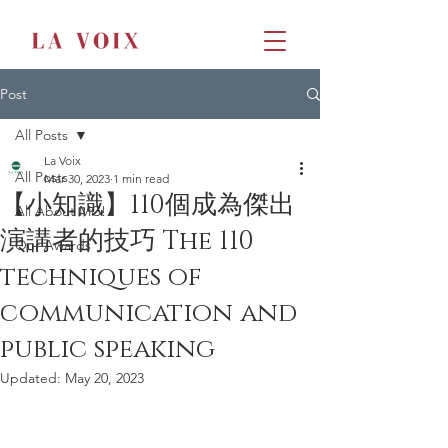
Post
All Posts
La Voix
All Posts
Mar 30, 2023
1 min read
【小知識】110個成為傑出
All About MC!
演講者的技巧 The 110
Our Awards
techniques of
communication and
public speaking
Updated:
May 20, 2023