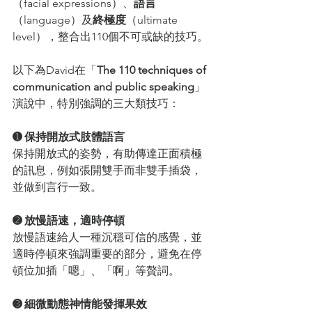
（facial expressions）、
語言
（language）及
終極度
（ultimate 
level），整合出110個不可或缺的技巧。
以下為David在「
The 110 techniques of 
communication and public speaking
」
演說中，特別強調的三大類技巧：
➊ 保持開放式肢體語言
保持開放式的姿勢，有助傳達正面積極
的訊息，例如張開雙手而非雙手插袋，
並做到言行一致。
➋ 放慢語速，適時停頓
放慢語速給人一種沉穩可信的感覺，並
適時停頓來強調重要的部分，避免在停
頓位加插「嗯」、「啊」等贅詞。
➌ 細微動態神情能發揮果效