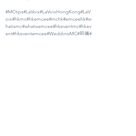
#MCtips
#LaVoix
#LaVoixHongKong
#LaV
oix
#hkmc
#hkemcee
#mchk
#emceehk
#w
hatismc
#whatisemcee
#hkeventmc
#hkev
ent
#hkeventemcee
#WeddingMC
#司儀
#
香港司儀
#司儀培訓
#司儀課程
#全港司儀
大賽
#三語司儀
#企業司儀
#活動司儀
#婚
禮司儀
All About MC!
See All
Recent Posts